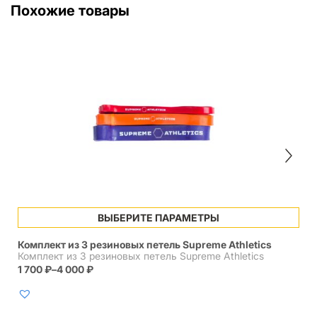
Похожие товары
Этот
ВЫБЕРИТЕ ПАРАМЕТРЫ
товар
имеет
Комплект из 3 резиновых петель Supreme Athletics
несколько
Комплект из 3 резиновых петель Supreme Athletics
вариаций.
1 700
₽
–
4 000
₽
Диапазон
Опции
цен:
можно
1
выбрать
700 ₽
на