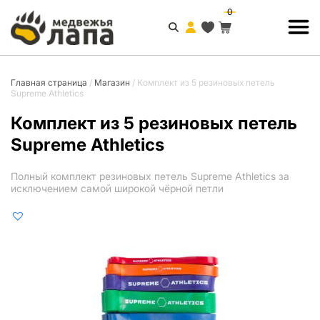
0
Главная страница
/
Магазин
/
Комплект из 5 резиновых петель
Supreme Athletics
Комплект из 5 резиновых петель
Supreme Athletics
Полный комплект резиновых петель Supreme Athletics за
исключением самой широкой чёрной петли