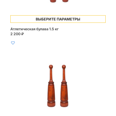
Этот
ВЫБЕРИТЕ ПАРАМЕТРЫ
товар
имеет
Атлетическая булава 1.5 кг
несколько
2 200
₽
вариаций.
Опции
можно
выбрать
на
странице
товара.