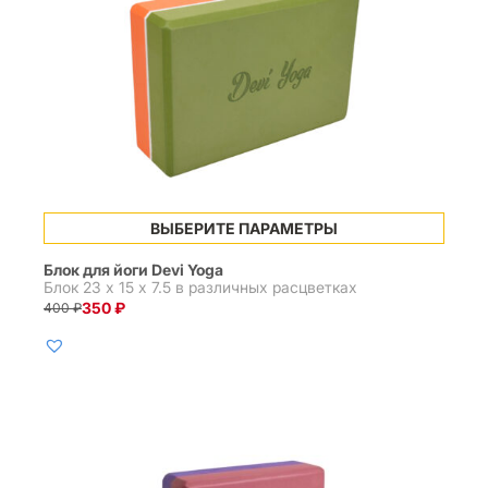
Этот
ВЫБЕРИТЕ ПАРАМЕТРЫ
товар
имеет
Блок для йоги Devi Yoga
несколько
Блок 23 x 15 x 7.5 в различных расцветках
вариаций.
350
₽
400
₽
Первоначальная
Текущая
Опции
цена
цена:
можно
составляла
350 ₽.
выбрать
400 ₽.
на
странице
товара.