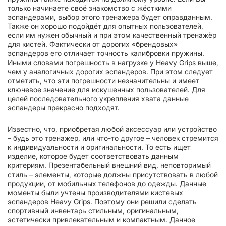
только начинаете своё знакомство с жёсткими
эспандерами, выбор этого тренажера будет оправданным.
Также он хорошо подойдёт для опытных пользователей,
если им нужен обычный и при этом качественный тренажёр
для кистей. Фактически от дорогих «брендовых»
эспандеров его отличает точность калибровки пружины.
Иными словами погрешность в нагрузке у Heavy Grips выше,
чем у аналогичных дорогих эспандеров. При этом следует
отметить, что эти погрешности незначительны и имеет
ключевое значение для искушенных пользователей. Для
целей последовательного укрепления хвата данные
эспандеры прекрасно подходят.
Известно, что, приобретая любой аксессуар или устройство
– будь это тренажер, или что-то другое – человек стремится
к индивидуальности и оригинальности. То есть ищет
изделие, которое будет соответствовать данным
критериям. Презентабельный внешний вид, неповторимый
стиль – элементы, которые должны присутствовать в любой
продукции, от мобильных телефонов до одежды. Данные
моменты были учтены производителями кистевых
эспандеров Heavy Grips. Поэтому они решили сделать
спортивный инвентарь стильным, оригинальным,
эстетически привлекательным и компактным. Данное