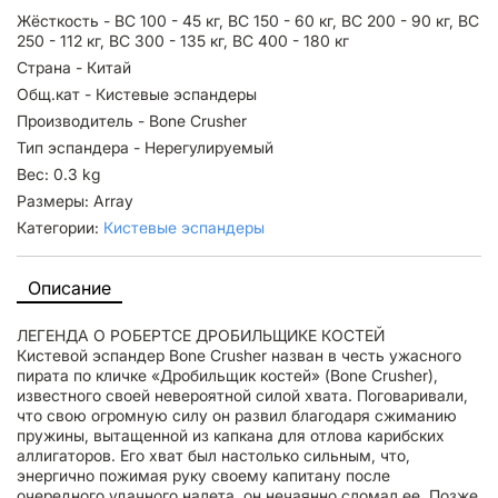
Жёсткость - BC 100 - 45 кг, BC 150 - 60 кг, BC 200 - 90 кг, BC
250 - 112 кг, BC 300 - 135 кг, BC 400 - 180 кг
Страна - Китай
Общ.кат - Кистевые эспандеры
Производитель - Bone Crusher
Тип эспандера - Нерегулируемый
Вес: 0.3 kg
Размеры: Array
Категории:
Кистевые эспандеры
Описание
ЛЕГЕНДА О РОБЕРТСЕ ДРОБИЛЬЩИКЕ КОСТЕЙ
Кистевой эспандер Bone Crusher назван в честь ужасного
пирата по кличке «Дробильщик костей» (Bone Crusher),
известного своей невероятной силой хвата. Поговаривали,
что свою огромную силу он развил благодаря сжиманию
пружины, вытащенной из капкана для отлова карибских
аллигаторов. Его хват был настолько сильным, что,
энергично пожимая руку своему капитану после
очередного удачного налета, он нечаянно сломал ее. Позже