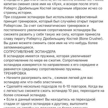
капитан сменил свое имя на «Хук», и вскоре после этого
Робертс Дробильщик Костей загадочным образом исчез со
страниц истории.
При создании эспандера был использован эффективный
принцип тренировок, который был случайно открыт пиратом
Робертсом. За счет систематических тренировок и
постепенного увеличения сопротивления эспандера Вы
сможете развить у себя такую же силу, которая принесла
славу пирату Робертсу Дробильщику Костей (Bone Crusher).
Вы даже можете сменить свое имя на что-нибудь более
запоминающееся.
СОПРОТИВЛЕНИЕ ЭСПАНДЕРА
В эспандере имеется пружина, которая увеличивает
сопротивление по мере ее сжатия. Сопротивление
эспандера измеряется по направлению к его середине и
равняется среднему сопротивлению пружины.
ТРЕНИРОВКА
• Начните разогревать кисть , сжимая легкий для вас
эспандер или что-либо эластичное.
• Сделайте несколько подходов по 6-10 повторов. Когда вы
с легкостью сможете сжать эспандер 10 раз, переходите на
более сложный эспандер.
• Если в данный момент Вы находитесь на переходной
стадии от одного эспандера к другому, выполните
несколько «пробных» подходов на более сложном