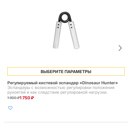
Этот
ВЫБЕРИТЕ ПАРАМЕТРЫ
товар
имеет
Регулируемый кистевой эспандер «Dinosaur Hunter»
несколько
Эспандеры с возможностью регулировки положения
вариаций.
рукоятей и как следствие регулировкой нагрузки.
Опции
1 750
₽
1 900
₽
Первоначальная
Текущая
можно
цена
цена:
выбрать
составляла
1
на
1
750 ₽.
странице
900 ₽.
товара.