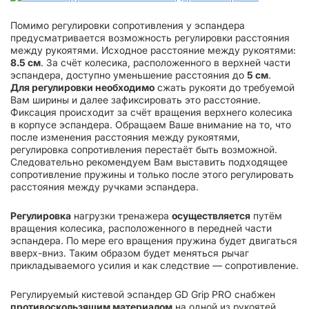
Помимо регулировки сопротивления у эспандера
предусматривается возможность регулировки расстояния
между рукоятями. Исходное расстояние между рукоятями:
8.5 см
. За счёт колесика, расположенного в верхней части
эспандера, доступно уменьшение расстояния до
5 см
.
Для регулировки необходимо
сжать рукояти до требуемой
Вам ширины и далее зафиксировать это расстояние.
Фиксация происходит за счёт вращения верхнего колесика
в корпусе эспандера. Обращаем Ваше внимание на то, что
после изменения расстояния между рукоятями,
регулировка сопротивления перестаёт быть возможной.
Следовательно рекомендуем Вам выставить подходящее
сопротивление пружины и только после этого регулировать
расстояния между ручками эспандера.
Регулировка
нагрузки тренажера
осуществляется
путём
вращения колесика, расположенного в передней части
эспандера. По мере его вращения пружина будет двигаться
вверх-вниз. Таким образом будет меняться рычаг
прикладываемого усилия и как следствие — сопротивление.
Регулируемый кистевой эспандер GD Grip PRO снабжен
противоскользящим материалом
на одной из рукоятей.