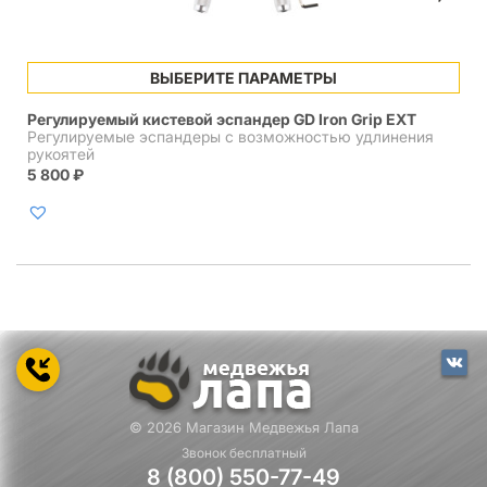
Этот
ВЫБЕРИТЕ ПАРАМЕТРЫ
товар
имеет
Регулируемый кистевой эспандер GD Iron Grip EXT
несколько
Регулируемые эспандеры с возможностью удлинения
вариаций.
рукоятей
Опции
5 800
₽
можно
выбрать
на
странице
товара.
© 2026 Магазин Медвежья Лапа
Звонок бесплатный
8 (800) 550-77-49