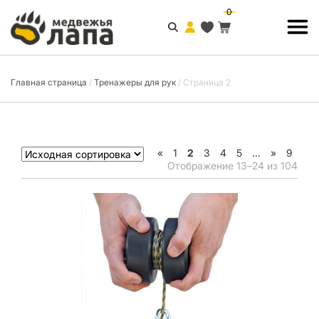
0
Главная страница
/
Тренажеры для рук
/
Страница 2
«
1
2
3
4
5
...
»
9
Отображение 13–24 из 104