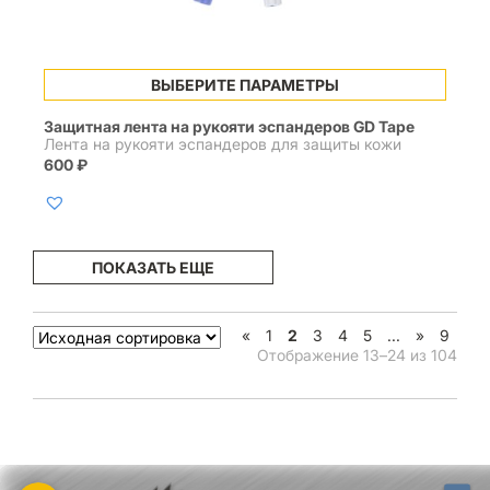
Этот
ВЫБЕРИТЕ ПАРАМЕТРЫ
товар
имеет
Защитная лента на рукояти эспандеров GD Tape
несколько
Лента на рукояти эспандеров для защиты кожи
вариаций.
600
₽
Опции
можно
выбрать
на
странице
ПОКАЗАТЬ ЕЩЕ
товара.
«
1
2
3
4
5
...
»
9
Отображение 13–24 из 104