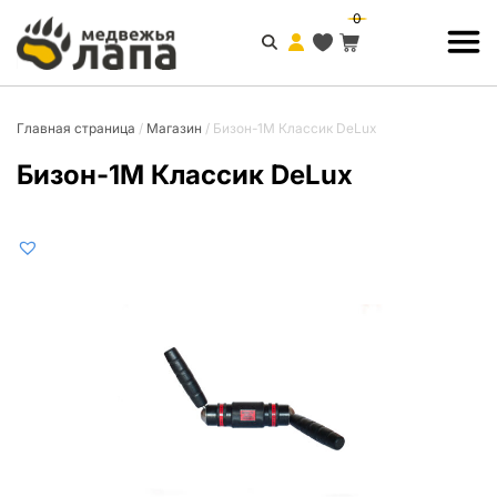
0
Главная страница
/
Магазин
/
Бизон-1М Классик DeLux
Бизон-1М Классик DeLux