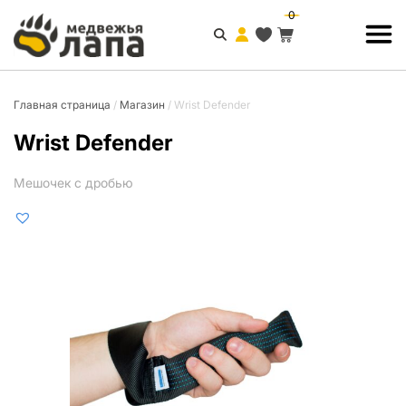
0
Главная страница
/
Магазин
/
Wrist Defender
Wrist Defender
Мешочек с дробью