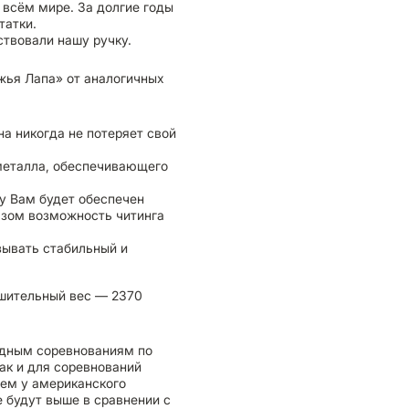
всём мире. За долгие годы
татки.
твовали нашу ручку.
жья Лапа» от аналогичных
а никогда не потеряет свой
 металла, обеспечивающего
у Вам будет обеспечен
азом возможность читинга
зывать стабильный и
шительный вес — 2370
одным соревнованиям по
так и для соревнований
чем у американского
е будут выше в сравнении с