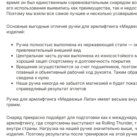
время он был единственным соревновательным снарядом во 
его использования выявились как преимущества, так и недос
Поэтому мы взяли все самое лучшее и несколько усовершенс
Основные выгодные отличия ручки для армлифтинга «Медве
изделий:
Ручка полностью выполнена из нержавеющей стали — он
привлекательный внешний вид
Центральная часть ручки выполнена из износостойкого
хороший зацеп спортсмену и долговечность покрытия
Вращение осуществляется за счет подшипников, поэтом
плавный и объективный рабочий ход рукояти. Таким обр
сведена к нулю
Наша ручка никогда не забьется магнезией и будет пока
справедливый результат атлетов
Ручка для армлифтинга «Медвежья Лапа» имеет весьма вну
грамм.
Снаряд прекрасно подойдет для подготовки как к междунар
армлифтингу, где спортсмены выступают на Rolling Thunder, 
внутри страны. Нагрузка на нашей ручке значительно выше, 
изделия. Поэтому результаты после тренировок на этой ручк