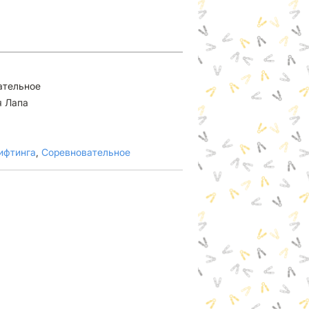
ательное
я Лапа
ифтинга
,
Соревновательное