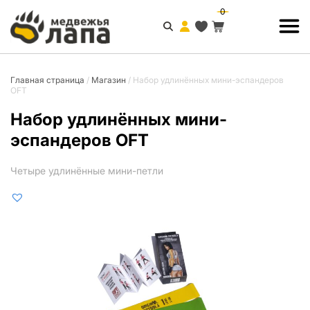
0
Главная страница
/
Магазин
/
Набор удлинённых мини-эспандеров
OFT
Набор удлинённых мини-
эспандеров OFT
Четыре удлинённые мини-петли