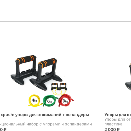
Expush: упоры для отжиманий + эспандеры
Упоры для о
Упоры для о
кциональный набор с упорами и эспандерами
пластика
90
₽
2 000
₽