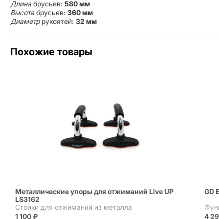
Длина
брусьев:
580 мм
Высота
брусьев:
360 мм
Диаметр
рукоятей:
32 мм
Похожие товары
Металлические упоры для отжиманий Live UP
GD 
LS3162
Стойки для отжиманий из металла
Фун
1 100
₽
4 2