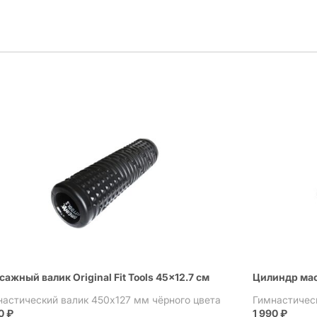
ажный валик Original Fit Tools 45×12.7 см
Цилиндр масс
настический валик 450х127 мм чёрного цвета
Гимнастичес
90
₽
1 990
₽