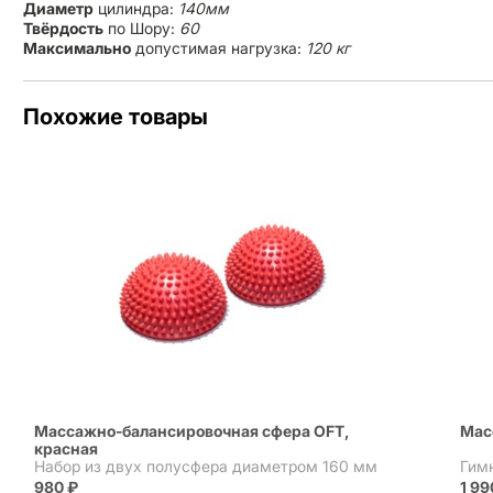
Диаметр
цилиндра:
140мм
Твёрдость
по Шору:
60
Максимально
допустимая нагрузка:
120 кг
Похожие товары
Массажно-балансировочная сфера OFT,
Масс
красная
Набор из двух полусфера диаметром 160 мм
Гим
980
₽
1 9