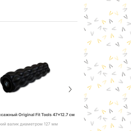
Сдвоенный массажны
ажный Original Fit Tools 47×12.7 см
кий валик диаметром 127 мм
Сдвоенный шар для м
1 090
₽