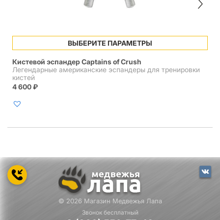
Этот
ВЫБЕРИТЕ ПАРАМЕТРЫ
товар
имеет
Кистевой эспандер Captains of Crush
несколько
Легендарные американские эспандеры для тренировки
вариаций.
кистей
Опции
4 600
₽
можно
выбрать
на
странице
товара.
© 2026 Магазин Медвежья Лапа
Звонок бесплатный