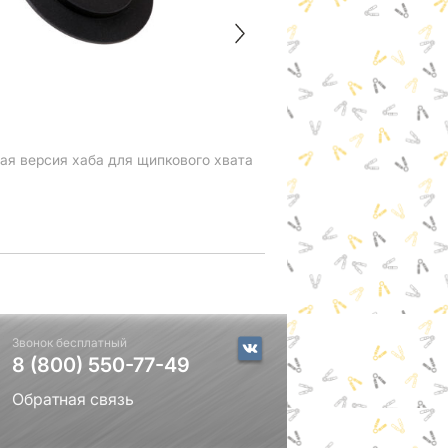
ая версия хаба для щипкового хвата
Удержать такой шар 
900
₽
Звонок бесплатный
8 (800) 550-77-49
Обратная связь