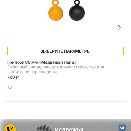
Этот
ВЫБЕРИТЕ ПАРАМЕТРЫ
товар
имеет
Грипбол 80 мм «Медвежья Лапа»
несколько
Отличный снаряд как для армлифтеров, так для
вариаций.
любителей перекладины
Опции
700
₽
можно
выбрать
на
странице
товара.