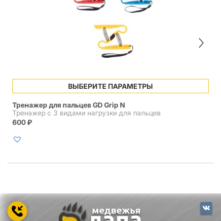
Этот
ВЫБЕРИТЕ ПАРАМЕТРЫ
товар
имеет
Тренажер для пальцев GD Grip N
несколько
Тренажер с 3 видами нагрузки для пальцев
вариаций.
600
₽
Опции
можно
выбрать
на
странице
товара.