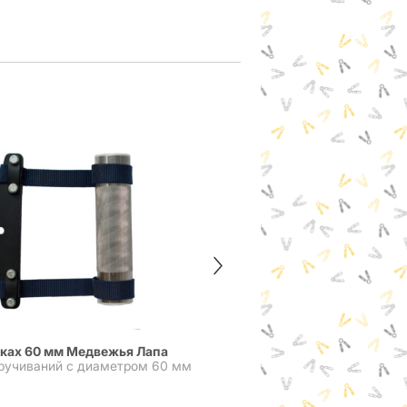
Насадка эксцентрика
мках 60 мм Медвежья Лапа
кручиваний с диаметром 60 мм
1 800
₽