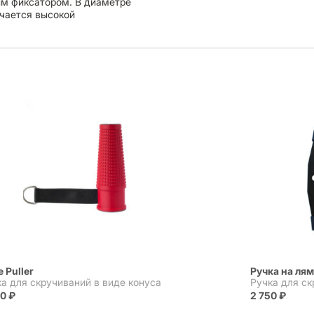
ым фиксатором. В диаметре
ичается высокой
 Puller
Ручка на ля
а для скручиваний в виде конуса
Ручка для с
00
₽
2 750
₽