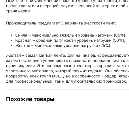
Помогает при усложнении базового уровня упражнений, в ре
после травм или операций, служит неплохой альтернативой
тренажерам.
Производитель предлагает 3 варианта жесткости лент:
Синяя – максимально тяжелый уровень нагрузки (85%);
Красная – средний по тяжести уровень нагрузки (50%);
Желтая – минимальный уровень нагрузки (25%).
Желтая – самая мягкая лента: для начинающих рекомендуетс
затем постепенно увеличивать сложность, переходя сначала 
синие изделия. Эти современные тренажеры хороши тем, что 
эластичного материала, который служит годами. Они обесп
проработку всех групп мышц, но в особенности – бедер, ягод
для профессиональных, так и для любительских тренировок.
Похожие товары