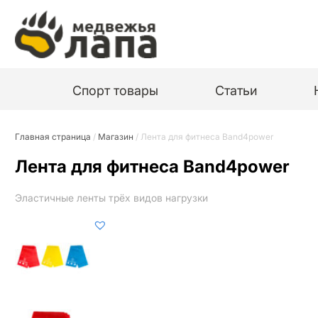
Спорт товары
Статьи
Главная страница
/
Магазин
/
Лента для фитнеса Band4power
Лента для фитнеса Band4power
Эластичные ленты трёх видов нагрузки