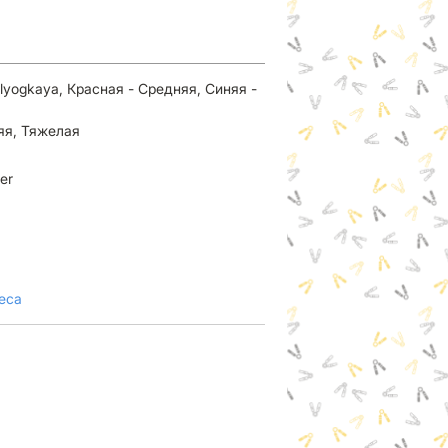
lyogkaya, Красная - Средняя, Синяя -
яя, Тяжелая
er
еса