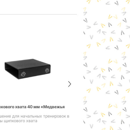
Тренажер щипкового х
Grip Block
пкового хвата 40 мм «Медвежья
шение для начальных тренировок в
Тренажер от IronMind
ы щипкового хвата
блока
9 000
₽