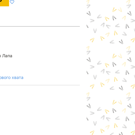
У
я Лапа
ового хвата