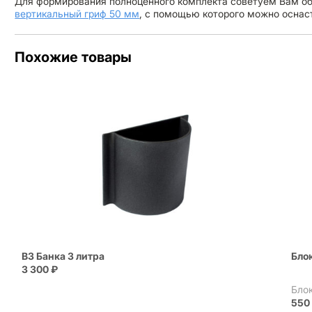
Для формирования полноценного комплекта советуем Вам об
вертикальный гриф 50 мм
, с помощью которого можно оснас
Похожие товары
B3 Банка 3 литра
Бло
3 300
₽
Бло
55