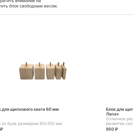
ратить внимание на
тить блок свободным весом.
к для щипкового хвата 60 мм
Блок для щи
Лапа»
Отличное ре
к из бука размером 60х100 мм
развитии сил
0
₽
950
₽