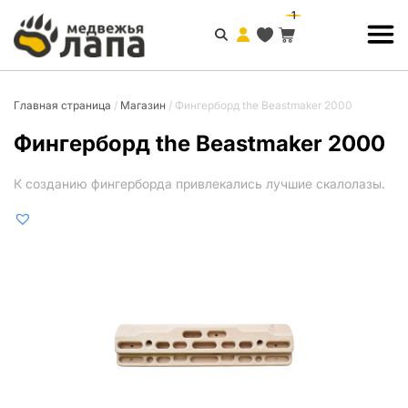
1
Главная страница
/
Магазин
/
Фингерборд the Beastmaker 2000
Фингерборд the Beastmaker 2000
К созданию фингерборда привлекались лучшие скалолазы.