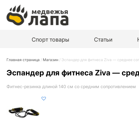
Спорт товары
Статьи
Главная страница
/
Магазин
/
Эспандер для фитнеса Ziva — среднее с
Эспандер для фитнеса Ziva — сре
Фитнес-резинка длиной 140 см со средним сопротивлением