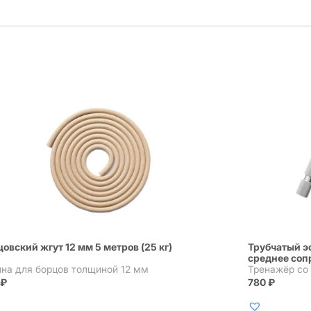
овский жгут 12 мм 5 метров (25 кг)
Трубчатый э
среднее соп
ина для борцов толщиной 12 мм
Тренажёр со 
0
₽
780
₽