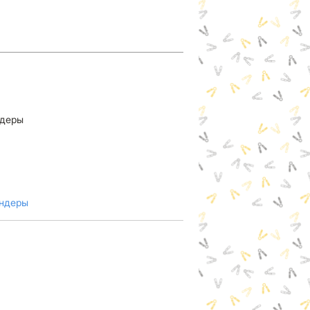
ндеры
андеры