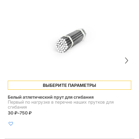
Этот
ВЫБЕРИТЕ ПАРАМЕТРЫ
товар
имеет
Белый атлетический прут для сгибания
несколько
Первый по нагрузке в перечне наших прутков для
вариаций.
сгибания
Опции
30
₽
–
750
₽
Диапазон
можно
цен:
выбрать
30 ₽
на
–
странице
750 ₽
товара.